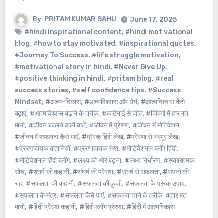
By
PRITAM KUMAR SAHU
June 17, 2025
#hindi inspirational content
,
#hindi motivational
blog
,
#how to stay motivated
,
#inspirational quotes
,
#Journey To Success
,
#life struggle motivation
,
#motivational story in hindi
,
#Never Give Up
,
#positive thinking in hindi
,
#pritam blog
,
#real
success stories
,
#self confidence tips
,
#Success
Mindset
,
#आत्म-विकास
,
#आत्मविश्वास और धैर्य
,
#आत्मविश्वास कैसे
बढ़ाएं
,
#आत्मविश्वास बढ़ाने के तरीके
,
#कठिनाई से जीत
,
#जिंदगी में हार मत
मानो
,
#जीवन बदलने वाली बातें
,
#जीवन में प्रेरणा
,
#जीवन में मोटिवेशन
,
#जीवन में सफलता कैसे पाएँ
,
#प्रेरक हिंदी लेख
,
#प्रेरणा से भरपूर लेख
,
#प्रेरणादायक कहानियाँ
,
#प्रेरणादायक लेख
,
#मोटिवेशनल ब्लॉग हिंदी
,
#मोटिवेशनल हिंदी ब्लॉग
,
#लक्ष्य की ओर बढ़ना
,
#लक्ष्य निर्धारण
,
#सकारात्मक
सोच
,
#संघर्ष की कहानी
,
#संघर्ष की प्रेरणा
,
#संघर्ष से सफलता
,
#सपनों की
राह
,
#सफलता की कहानी
,
#सफलता की कुंजी
,
#सफलता के प्रेरक उपाय
,
#सफलता के मंत्र
,
#सफलता कैसे पाएं
,
#सफलता पाने के तरीके
,
#हार मत
मानो
,
#हिंदी प्रेरणा कहानी
,
#हिंदी ब्लॉग प्रेरणा
,
#हिंदी में आत्मविकास