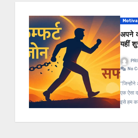
Motiva
अपने क
यहीं शु
PR
No 
“जिन्होंने असहजता को अपनाया, वही असाधारण बने।” हर इंसान के जीवन में
एक ऐसा दा
इसे हम कम