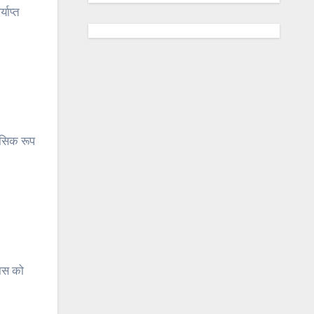
याप्त
सिक रूप
यास को