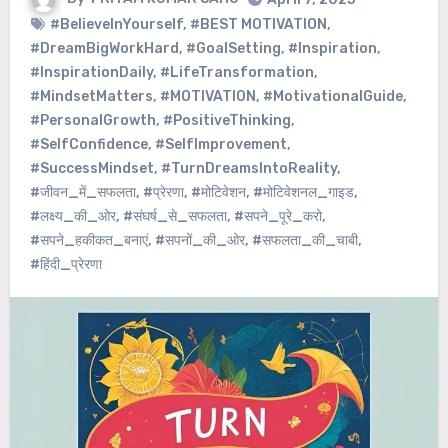
#BelieveInYourself
,
#BEST MOTIVATION
,
#DreamBigWorkHard
,
#GoalSetting
,
#Inspiration
,
#InspirationDaily
,
#LifeTransformation
,
#MindsetMatters
,
#MOTIVATION
,
#MotivationalGuide
,
#PersonalGrowth
,
#PositiveThinking
,
#SelfConfidence
,
#SelfImprovement
,
#SuccessMindset
,
#TurnDreamsIntoReality
,
#जीवन_में_सफलता
,
#प्रेरणा
,
#मोटिवेशन
,
#मोटिवेशनल_गाइड
,
#लक्ष्य_की_ओर
,
#संघर्ष_से_सफलता
,
#सपने_पूरे_करो
,
#सपने_हकीकत_बनाएं
,
#सपनों_की_ओर
,
#सफलता_की_चाबी
,
#हिंदी_प्रेरणा