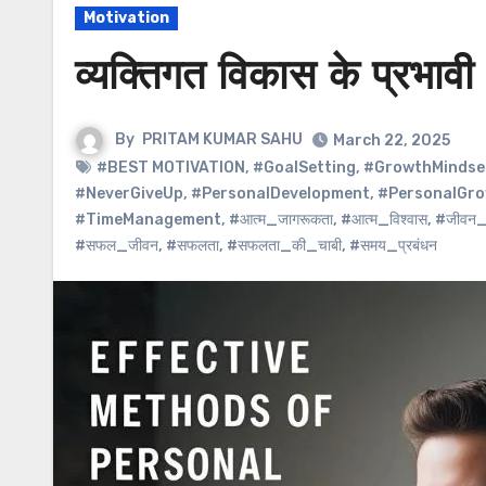
Motivation
व्यक्तिगत विकास के प्रभावी त
By
PRITAM KUMAR SAHU
March 22, 2025
#BEST MOTIVATION
,
#GoalSetting
,
#GrowthMindse
#NeverGiveUp
,
#PersonalDevelopment
,
#PersonalGr
#TimeManagement
,
#आत्म_जागरूकता
,
#आत्म_विश्वास
,
#जीवन_म
#सफल_जीवन
,
#सफलता
,
#सफलता_की_चाबी
,
#समय_प्रबंधन