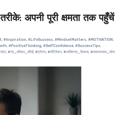
रीके: अपनी पूरी क्षमता तक पहुँचें
t
,
#Inspiration
,
#LifeSuccess
,
#MindsetMatters
,
#MOTIVATION
,
owth
,
#PositiveThinking
,
#SelfConfidence
,
#SuccessTips
,
ंत्र
,
#नए_कौशल_सीखें
,
#प्रेरणा
,
#मोटिवेशन
,
#व्यक्तिगत_विकास
,
#सकारात्मक_सोच