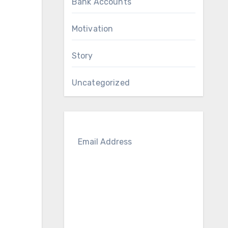
Bank Accounts
Motivation
Story
Uncategorized
S
U
B
S
C
RI
BE