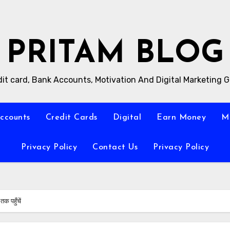
PRITAM BLOG
it card, Bank Accounts, Motivation And Digital Marketing 
ccounts
Credit Cards
Digital
Earn Money
M
Privacy Policy
Contact Us
Privacy Policy
तक पहुँचें