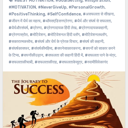
#BEST MOTIVATION
,
#GoalSetting
,
#Inspiration
,
#MOTIVATION
,
#NeverGiveUp
,
#PersonalGrowth
,
#PositiveThinking
,
#SelfConfidence
,
#असफलता से सीखना
,
#जीवन में धैर्य का महत्व
,
#थॉमसएडिसनप्रेरणा
,
#धैर्य और संघर्ष से सफलता
,
#धैर्यऔरसंघर्ष
,
#प्रेरणा
,
#प्रेरणादायक हिंदी लेख
,
#प्रेरणादायककहानी
,
#प्रेरणास्रोत
,
#मोटिवेशन
,
#मोटिवेशनल हिंदी ब्लॉग
,
#मोटिवेशनलब्लॉग
,
#सकारात्मकसोच
,
#संघर्ष और धैर्य के प्रेरक विचार
,
#संघर्ष की कहानी
,
#संघर्षकासफर
,
#संघर्षकीमहिमा
,
#सपनेसाकारकरना
,
#सपनों को साकार करने
के टिप्स
,
#सपनोंकीउड़ान
,
#सफलता की कहानी हिंदी में
,
#सफलता पाने के मंत्र
,
#सफलताकीचाबी
,
#सफलताकीराह
,
#सफलताकेसूत्र
,
#स्वामीविवेकानंद