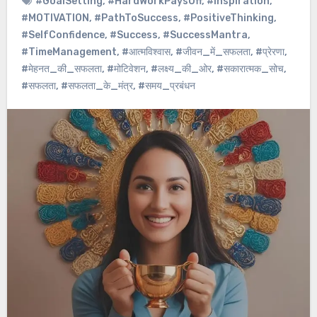
#GoalSetting
,
#HardWorkPaysOff
,
#Inspiration
,
#MOTIVATION
,
#PathToSuccess
,
#PositiveThinking
,
#SelfConfidence
,
#Success
,
#SuccessMantra
,
#TimeManagement
,
#आत्मविश्वास
,
#जीवन_में_सफलता
,
#प्रेरणा
,
#मेहनत_की_सफलता
,
#मोटिवेशन
,
#लक्ष्य_की_ओर
,
#सकारात्मक_सोच
,
#सफलता
,
#सफलता_के_मंत्र
,
#समय_प्रबंधन